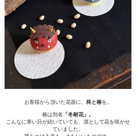
お客様から頂いた花器に、
柊と椿
を。
椿は別名
「冬耐花」。
こんなに寒い日が続いていても、凛として花を咲かせ
ていました。