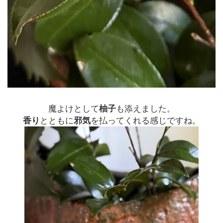
魔よけとして
柚子
も添えました。
香り
とともに
邪気
を払ってくれる感じですね。