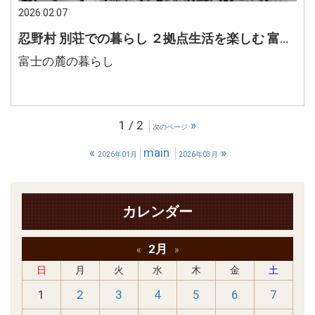
2026.02.07
忍野村 別荘での暮らし ２拠点生活を楽しむ 富士の麓で暮らす
富士の麓の暮らし
1 / 2
»
次のページ
«
main
»
2026年01月
2026年03月
カレンダー
2月
«
»
日
月
火
水
木
金
土
1
2
3
4
5
6
7